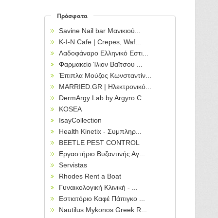
Πρόσφατα
Savine Nail bar Μανικιού...
Κ-Ι-Ν Cafe | Crepes, Waf...
Λαδοφάναρο Ελληνικό Εστι...
Φαρμακείο Ίλιον Βαϊτσου ...
Έπιπλα Μούζος Κωνσταντίν...
MARRIED.GR | Ηλεκτρονικό...
DermArgy Lab by Argyro C...
KOSEA
IsayCollection
Health Kinetix - Συμπληρ...
BEETLE PEST CONTROL
Εργαστήριο Βυζαντινής Αγ...
Servistas
Rhodes Rent a Boat
Γυναικολογική Κλινική - ...
Εστιατόριο Καφέ Πάπιγκο ...
Nautilus Mykonos Greek R...