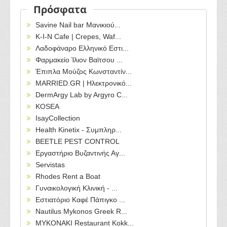
Πρόσφατα
Savine Nail bar Μανικιού...
Κ-Ι-Ν Cafe | Crepes, Waf...
Λαδοφάναρο Ελληνικό Εστι...
Φαρμακείο Ίλιον Βαϊτσου ...
Έπιπλα Μούζος Κωνσταντίν...
MARRIED.GR | Ηλεκτρονικό...
DermArgy Lab by Argyro C...
KOSEA
IsayCollection
Health Kinetix - Συμπληρ...
BEETLE PEST CONTROL
Εργαστήριο Βυζαντινής Αγ...
Servistas
Rhodes Rent a Boat
Γυναικολογική Κλινική - ...
Εστιατόριο Καφέ Πάπιγκο ...
Nautilus Mykonos Greek R...
MYKONAKI Restaurant Kokk...