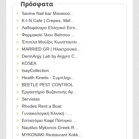
Πρόσφατα
Savine Nail bar Μανικιού...
Κ-Ι-Ν Cafe | Crepes, Waf...
Λαδοφάναρο Ελληνικό Εστι...
Φαρμακείο Ίλιον Βαϊτσου ...
Έπιπλα Μούζος Κωνσταντίν...
MARRIED.GR | Ηλεκτρονικό...
DermArgy Lab by Argyro C...
KOSEA
IsayCollection
Health Kinetix - Συμπληρ...
BEETLE PEST CONTROL
Εργαστήριο Βυζαντινής Αγ...
Servistas
Rhodes Rent a Boat
Γυναικολογική Κλινική - ...
Εστιατόριο Καφέ Πάπιγκο ...
Nautilus Mykonos Greek R...
MYKONAKI Restaurant Kokk...