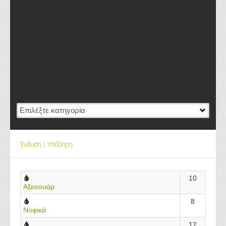
Ένδυση | Υπόδηση
10
Αξεσουάρ
8
Νυφικά
12