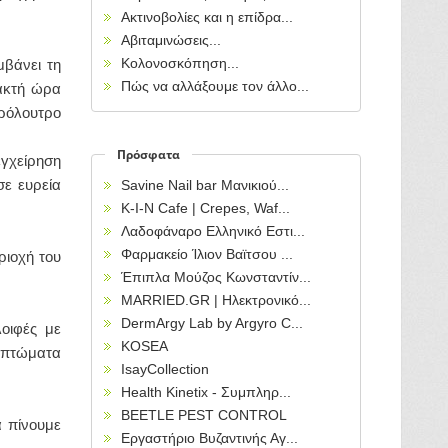
Ακτινοβολίες και η επίδρα...
Αβιταμινώσεις...
Κολονοσκόπηση...
μβάνει τη
Πώς να αλλάξουμε τον άλλο...
τακτή ώρα
δρόλουτρο
Πρόσφατα
εγχείρηση
σε ευρεία
Savine Nail bar Μανικιού...
Κ-Ι-Ν Cafe | Crepes, Waf...
Λαδοφάναρο Ελληνικό Εστι...
Φαρμακείο Ίλιον Βαϊτσου ...
ριοχή του
Έπιπλα Μούζος Κωνσταντίν...
MARRIED.GR | Ηλεκτρονικό...
DermArgy Lab by Argyro C...
οιφές με
KOSEA
μπτώματα
IsayCollection
Health Kinetix - Συμπληρ...
BEETLE PEST CONTROL
α πίνουμε
Εργαστήριο Βυζαντινής Αγ...