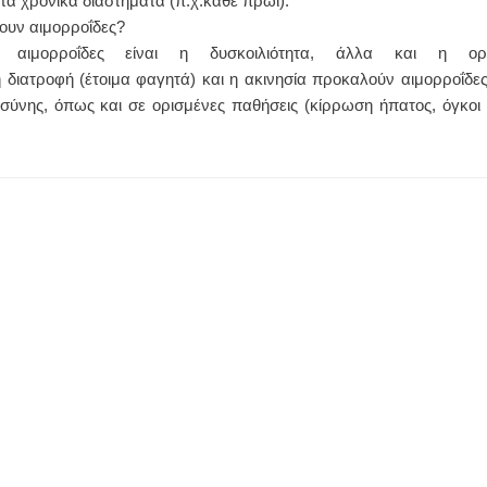
τά χρονικά διαστήματα (π.χ.κάθε πρωί).
ουν αιμορροΐδες?
ιμορροΐδες είναι η δυσκοιλιότητα, άλλα και η ορθ
ή διατροφή (έτοιμα φαγητά) και η ακινησία προκαλούν αιμορροΐδες
οσύνης, όπως και σε ορισμένες παθήσεις (κίρρωση ήπατος, όγκοι