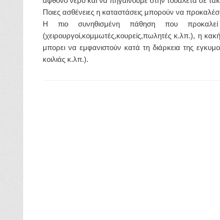
άφθονο νερό και να πηγαίνουμε στην τουαλέτα σε τακ
Ποιες ασθένειες η καταστάσεις μπορούν να προκαλέσ
Η πιο συνηθισμένη πάθηση που προκαλεί α
(χειρουργοί,κομμωτές,κουρείς,πωλητές κ.λπ.), η κακ
μπορει να εμφανιστούν κατά τη διάρκεια της εγκυμ
κοιλιάς κ.λπ.).