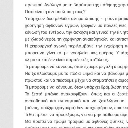
πρωκτού. Ανάλογα με τη βαρύτητα της πάθησης χαρακτ
Ποια είναι η αντιμετώπιση τους?
Υπάρχουν δυο μέθοδοι αντιμετώπισης - η συντηρητι
χορήγηση άφθονων υγρών, τροφών με πολλές ίνες (π
κένωση του εντέρου, την άσκηση και γενικά την κινη
με χλιαρό νερό), τη χορήγηση αναισθητικών και αντι
Η χειρουργική αγωγή περιλαμβάνει την εγχείρηση που
μπορει να γίνει και με νοσηλεία μιας ημέρας. Υπάρ
κλίμακα και δεν είναι παραδεκτές απ"όλους.
Τι μπορούμε να κάνουμε, όταν έχουμε μεγάλη αιμορρ
Να ξαπλώσουμε με τα πόδια ψηλά και να βάλουμε μι
πρωκτού και να πιέσουμε μέχρι να σταματήσει η αιμο
Τι μπορούμε να κάνουμε, όταν υπάρχει θρόμβωση τη
Τα ζεστά μπάνια ανακουφίζουν, όπως και οι ζεστ
αναισθητικό και αντισηπτικό και να ξαπλώσουμε
(πόνος,τσούξιμο,φαγούρα) δεν υποχωρήσουν, επισκεφθ
Τι θα πρέπει να προσέξουμε, για να μην πάθουμε αιμ
Θα πρέπει να τρώμε τρόφιμα με άφθονες φυτικές ί