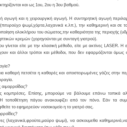
ηρίζονται και ως 1ου, 2ου η 3ου βαθμού.
κή αγωγή και η χειρουργική αγωγή. Η συντηρητική αγωγή περιλα
ιτυρούχο ψωμί,χόρτα,λαχανικά κ.λπ.), την καθημερινή και σε 
τοποίηση ολοκλήρου του σώματος,την καθαριότητα της περιοχής (υ
σηπτικών κρεμών (χορηγούνται με συνταγή γιατρού).
 γίνεται είτε με την κλασική μέθοδο, είτε με ακτίνες LASER. Η 
χουν και άλλοι τρόποι και μέθοδοι, που δεν εφαρμόζονται όμως 
αγία?
α καθαρή πετσέτα η καθαρές και αποστειρωμένες γάζες στην πε
ρραγία.
ς αιμορροΐδας?
ές κομπρέσες. Επίσης, μπορούμε να βάλουμε επάνω τοπικά αλ
. Η τοποθέτηση πάγου ανακουφίζει από τον πόνο. Εάν τα συ
είτε το εφημερεύον νοσοκομείο η το γιατρό σας.
ορροΐδες?
νες (λαχανικά,φρούτα,μαύρο ψωμί), να ασκουμεθα καθημερινά,ν