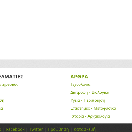
ΕΛΜΑΤΙΕΣ
ΑΡΘΡΑ
υπηρεσιών
Τεχνολογία
Διατροφή - Βιολογικά
ση
Υγεία - Περιποίηση
ία
Επιστήμες - Μεταφυσικά
Ιστορία - Αρχαιολογία
α
|
Facebook
|
Twitter
|
Προώθηση
|
Κατασκευή