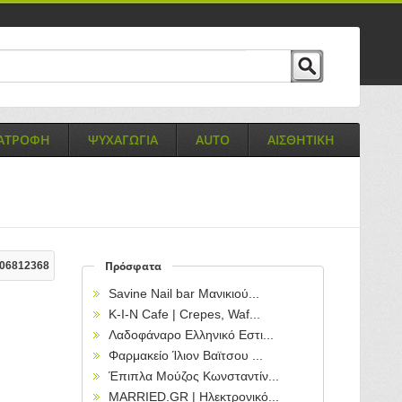
ΙΑΤΡΟΦΗ
ΨΥΧΑΓΩΓΙΑ
AUTO
ΑΙΣΘΗΤΙΚΗ
Πρόσφατα
06812368
Savine Nail bar Μανικιού...
Κ-Ι-Ν Cafe | Crepes, Waf...
Λαδοφάναρο Ελληνικό Εστι...
Φαρμακείο Ίλιον Βαϊτσου ...
Έπιπλα Μούζος Κωνσταντίν...
MARRIED.GR | Ηλεκτρονικό...