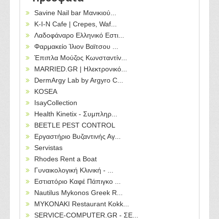
Savine Nail bar Μανικιού...
Κ-Ι-Ν Cafe | Crepes, Waf...
Λαδοφάναρο Ελληνικό Εστι...
Φαρμακείο Ίλιον Βαϊτσου ...
Έπιπλα Μούζος Κωνσταντίν...
MARRIED.GR | Ηλεκτρονικό...
DermArgy Lab by Argyro C...
KOSEA
IsayCollection
Health Kinetix - Συμπληρ...
BEETLE PEST CONTROL
Εργαστήριο Βυζαντινής Αγ...
Servistas
Rhodes Rent a Boat
Γυναικολογική Κλινική - ...
Εστιατόριο Καφέ Πάπιγκο ...
Nautilus Mykonos Greek R...
MYKONAKI Restaurant Kokk...
SERVICE-COMPUTER.GR - ΣΕ...