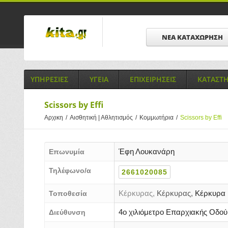
ΝΕΑ ΚΑΤΑΧΩΡΗΣΗ
ΥΠΗΡΕΣΙΕΣ
ΥΓΕΙΑ
ΕΠΙΧΕΙΡΗΣΕΙΣ
ΚΑΤΑΣΤ
Scissors by Effi
Αρχικη
/
Αισθητική | Αθλητισμός
/
Κομμωτήρια
/
Scissors by Effi
Έφη Λουκανάρη
Επωνυμία
Τηλέφωνο/α
2661020085
Κέρκυρας,
Κέρκυρας,
Κέρκυρα
Τοποθεσία
4ο χιλιόμετρο Επαρχιακής Οδού
Διεύθυνση