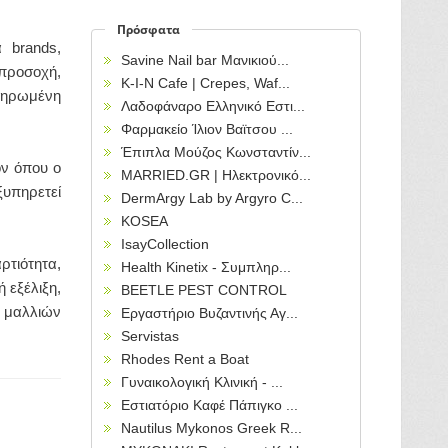
Πρόσφατα
 brands,
Savine Nail bar Μανικιού...
προσοχή,
Κ-Ι-Ν Cafe | Crepes, Waf...
κληρωμένη
Λαδοφάναρο Ελληνικό Εστι...
Φαρμακείο Ίλιον Βαϊτσου ...
Έπιπλα Μούζος Κωνσταντίν...
ον όπου ο
MARRIED.GR | Ηλεκτρονικό...
υπηρετεί
DermArgy Lab by Argyro C...
KOSEA
IsayCollection
ρτιότητα,
Health Kinetix - Συμπληρ...
 εξέλιξη,
BEETLE PEST CONTROL
α μαλλιών
Εργαστήριο Βυζαντινής Αγ...
Servistas
Rhodes Rent a Boat
Γυναικολογική Κλινική - ...
Εστιατόριο Καφέ Πάπιγκο ...
Nautilus Mykonos Greek R...