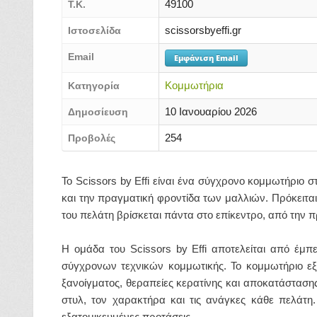
49100
Τ.Κ.
scissorsbyeffi.gr
Ιστοσελίδα
Email
Εμφάνιση Email
Κομμωτήρια
Κατηγορία
10 Ιανουαρίου 2026
Δημοσίευση
254
Προβολές
Το Scissors by Effi είναι ένα σύγχρονο κομμωτήριο σ
και την πραγματική φροντίδα των μαλλιών. Πρόκειτα
του πελάτη βρίσκεται πάντα στο επίκεντρο, από την 
Η ομάδα του Scissors by Effi αποτελείται από έμπ
σύγχρονων τεχνικών κομμωτικής. Το κομμωτήριο εξε
ξανοίγματος, θεραπείες κερατίνης και αποκατάσταση
στυλ, τον χαρακτήρα και τις ανάγκες κάθε πελάτη.
εξατομικευμένες προτάσεις.