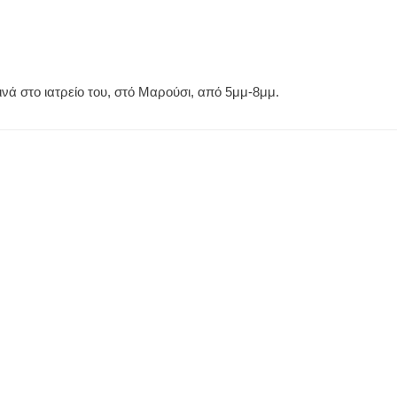
ινά στο ιατρείο του, στό Μαρούσι, από 5μμ-8μμ.