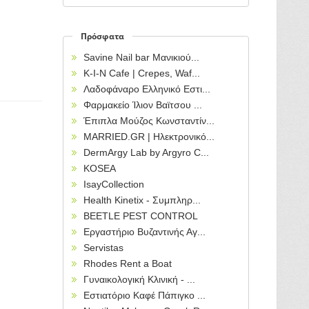
Πρόσφατα
Savine Nail bar Μανικιού...
Κ-Ι-Ν Cafe | Crepes, Waf...
Λαδοφάναρο Ελληνικό Εστι...
Φαρμακείο Ίλιον Βαϊτσου ...
Έπιπλα Μούζος Κωνσταντίν...
MARRIED.GR | Ηλεκτρονικό...
DermArgy Lab by Argyro C...
KOSEA
IsayCollection
Health Kinetix - Συμπληρ...
BEETLE PEST CONTROL
Εργαστήριο Βυζαντινής Αγ...
Servistas
Rhodes Rent a Boat
Γυναικολογική Κλινική - ...
Εστιατόριο Καφέ Πάπιγκο ...