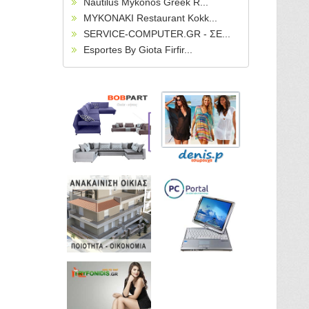
Nautilus Mykonos Greek R...
MYKONAKI Restaurant Kokk...
SERVICE-COMPUTER.GR - ΣΕ...
Esportes By Giota Firfir...