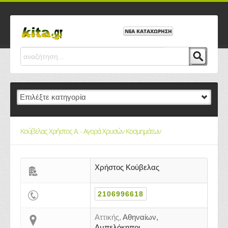
ΝΕΑ ΚΑΤΑΧΩΡΗΣΗ
Κούβελας Χρήστος Α. - Αγορά Χρυσών Κοσμημάτων
Χρήστος Κούβελας
2106996618
Αττικής,
Αθηναίων,
Αμπελόκηποι