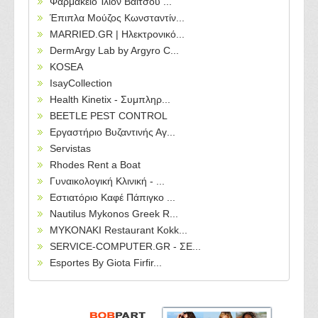
Φαρμακείο Ίλιον Βαϊτσου ...
Έπιπλα Μούζος Κωνσταντίν...
MARRIED.GR | Ηλεκτρονικό...
DermArgy Lab by Argyro C...
KOSEA
IsayCollection
Health Kinetix - Συμπληρ...
BEETLE PEST CONTROL
Εργαστήριο Βυζαντινής Αγ...
Servistas
Rhodes Rent a Boat
Γυναικολογική Κλινική - ...
Εστιατόριο Καφέ Πάπιγκο ...
Nautilus Mykonos Greek R...
MYKONAKI Restaurant Kokk...
SERVICE-COMPUTER.GR - ΣΕ...
Esportes By Giota Firfir...