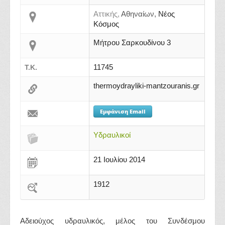
Αττικής,
Αθηναίων,
Νέος
Κόσμος
Μήτρου Σαρκουδίνου 3
11745
Τ.Κ.
thermoydrayliki-mantzouranis.gr
Εμφάνιση Email
Υδραυλικοί
21 Ιουλίου 2014
1912
Αδειούχος υδραυλικός, μέλος του Συνδέσμου