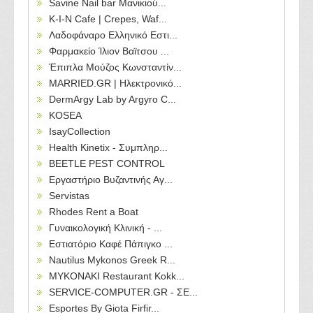
Savine Nail bar Μανικιού...
Κ-Ι-Ν Cafe | Crepes, Waf...
Λαδοφάναρο Ελληνικό Εστι...
Φαρμακείο Ίλιον Βαϊτσου ...
Έπιπλα Μούζος Κωνσταντίν...
MARRIED.GR | Ηλεκτρονικό...
DermArgy Lab by Argyro C...
KOSEA
IsayCollection
Health Kinetix - Συμπληρ...
BEETLE PEST CONTROL
Εργαστήριο Βυζαντινής Αγ...
Servistas
Rhodes Rent a Boat
Γυναικολογική Κλινική - ...
Εστιατόριο Καφέ Πάπιγκο ...
Nautilus Mykonos Greek R...
MYKONAKI Restaurant Kokk...
SERVICE-COMPUTER.GR - ΣΕ...
Esportes By Giota Firfir...