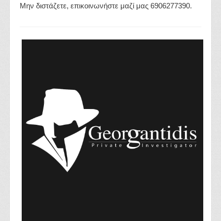
Μην διστάζετε, επικοινωνήστε μαζί μας 6906277390.