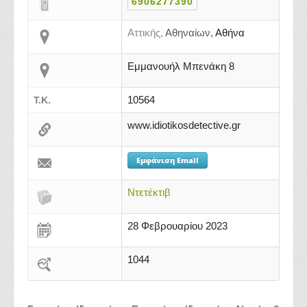
6906277390
Αττικής,
Αθηναίων,
Αθήνα
Εμμανουήλ Μπενάκη 8
10564
Τ.Κ.
www.idiotikosdetective.gr
Εμφάνιση Email
Ντετέκτιβ
28 Φεβρουαρίου 2023
1044