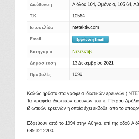
Αιόλου 104, Ομόνοια, 105 64, Α
Διεύθυνση
10564
Τ.Κ.
ntetektiv.com
Ιστοσελίδα
Email
Εμφάνιση Email
Ντετέκτιβ
Κατηγορία
13 Δεκεμβρίου 2021
Δημοσίευση
1099
Προβολές
Καλώς ήρθατε στα γραφεία ιδιωτικών ερευνών ( ΝΤΕ
Τα γραφεία ιδιωτικών ερευνών του κ. Πέτρου Δρόλια
ιδιωτικών ερευνών η οποία έχει εκδοθεί από το υπουρ
Εδρεύουν από το 1994 στην Αθήνα, επί της οδού Αι
699 3212200.