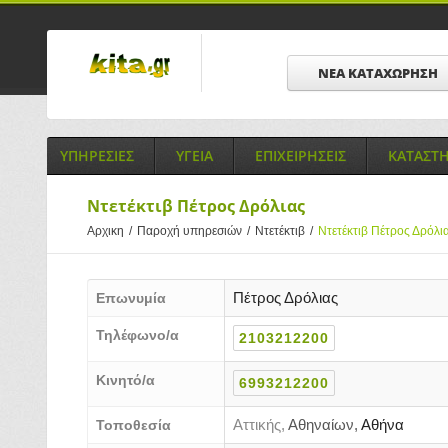
ΝΕΑ ΚΑΤΑΧΩΡΗΣΗ
ΥΠΗΡΕΣΙΕΣ
ΥΓΕΙΑ
ΕΠΙΧΕΙΡΗΣΕΙΣ
ΚΑΤΑΣΤ
Ντετέκτιβ Πέτρος Δρόλιας
Αρχικη
/
Παροχή υπηρεσιών
/
Ντετέκτιβ
/
Ντετέκτιβ Πέτρος Δρόλι
Πέτρος Δρόλιας
Επωνυμία
Τηλέφωνο/α
2103212200
Κινητό/α
6993212200
Αττικής,
Αθηναίων,
Αθήνα
Τοποθεσία