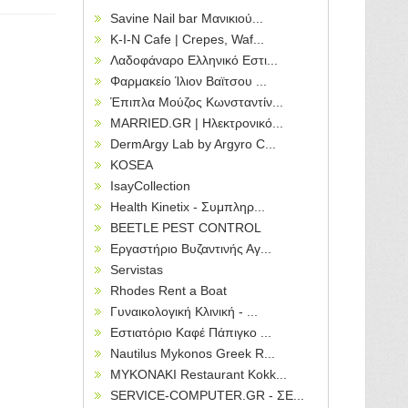
Savine Nail bar Μανικιού...
Κ-Ι-Ν Cafe | Crepes, Waf...
Λαδοφάναρο Ελληνικό Εστι...
Φαρμακείο Ίλιον Βαϊτσου ...
Έπιπλα Μούζος Κωνσταντίν...
MARRIED.GR | Ηλεκτρονικό...
DermArgy Lab by Argyro C...
KOSEA
IsayCollection
Health Kinetix - Συμπληρ...
BEETLE PEST CONTROL
Εργαστήριο Βυζαντινής Αγ...
Servistas
Rhodes Rent a Boat
Γυναικολογική Κλινική - ...
Εστιατόριο Καφέ Πάπιγκο ...
Nautilus Mykonos Greek R...
MYKONAKI Restaurant Kokk...
SERVICE-COMPUTER.GR - ΣΕ...