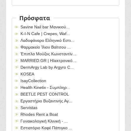
Πρόσφατα
Savine Nail bar Μανικιού...
Κ-Ι-Ν Cafe | Crepes, Waf...
Λαδοφάναρο Ελληνικό Εστι...
Φαρμακείο Ίλιον Βαϊτσου ...
Έπιπλα Μούζος Κωνσταντίν...
MARRIED.GR | Ηλεκτρονικό...
DermArgy Lab by Argyro C...
KOSEA
IsayCollection
Health Kinetix - Συμπληρ...
BEETLE PEST CONTROL
Εργαστήριο Βυζαντινής Αγ...
Servistas
Rhodes Rent a Boat
Γυναικολογική Κλινική - ...
Εστιατόριο Καφέ Πάπιγκο ...