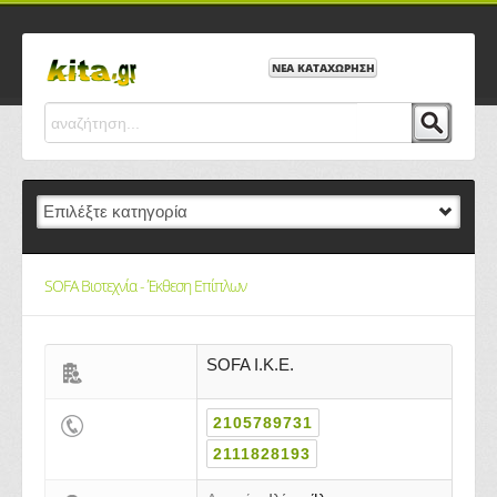
ΝΕΑ ΚΑΤΑΧΩΡΗΣΗ
SOFA Βιοτεχνία - Έκθεση Επίπλων
SOFA I.K.E.
2105789731
2111828193