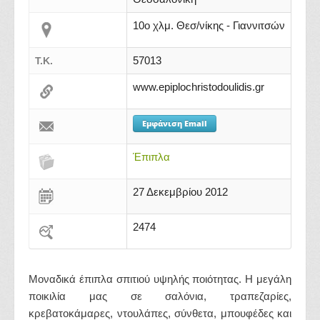
10ο χλμ. Θεσ/νίκης - Γιαννιτσών
57013
Τ.Κ.
www.epiplochristodoulidis.gr
Εμφάνιση Email
Έπιπλα
27 Δεκεμβρίου 2012
2474
Μοναδικά έπιπλα σπιτιού υψηλής ποιότητας. Η μεγάλη
ποικιλία μας σε σαλόνια, τραπεζαρίες,
κρεβατοκάμαρες, ντουλάπες, σύνθετα, μπουφέδες και