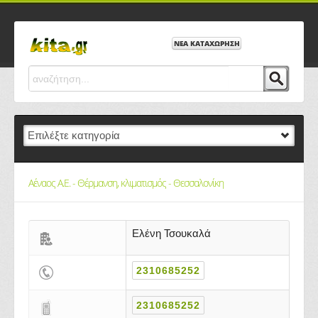
ΝΕΑ ΚΑΤΑΧΩΡΗΣΗ
Αέναος Α.Ε. - Θέρμανση, κλιματισμός - Θεσσαλονίκη
Ελένη Τσουκαλά
2310685252
2310685252