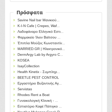
Πρόσφατα
Savine Nail bar Μανικιού...
Κ-Ι-Ν Cafe | Crepes, Waf...
Λαδοφάναρο Ελληνικό Εστι...
Φαρμακείο Ίλιον Βαϊτσου ...
Έπιπλα Μούζος Κωνσταντίν...
MARRIED.GR | Ηλεκτρονικό...
DermArgy Lab by Argyro C...
KOSEA
IsayCollection
Health Kinetix - Συμπληρ...
BEETLE PEST CONTROL
Εργαστήριο Βυζαντινής Αγ...
Servistas
Rhodes Rent a Boat
Γυναικολογική Κλινική - ...
Εστιατόριο Καφέ Πάπιγκο ...