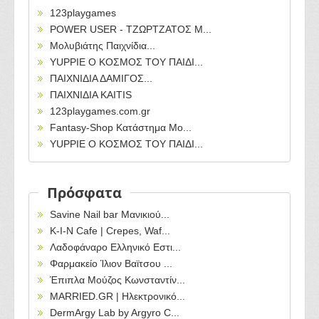
123playgames
POWER USER - ΤΖΩΡΤΖΑΤΟΣ Μ...
Μολυβιάτης Παιχνίδια...
YUPPIE O KOΣΜΟΣ ΤΟΥ ΠΑΙΔΙ...
ΠΑΙΧΝΙΔΙΑ ΔΑΜΙΓΟΣ...
ΠΑΙΧΝΙΔΙΑ KAITIS
123playgames.com.gr
Fantasy-Shop Κατάστημα Μο...
YUPPIE O KOΣΜΟΣ ΤΟΥ ΠΑΙΔΙ...
Πρόσφατα
Savine Nail bar Μανικιού...
Κ-Ι-Ν Cafe | Crepes, Waf...
Λαδοφάναρο Ελληνικό Εστι...
Φαρμακείο Ίλιον Βαϊτσου ...
Έπιπλα Μούζος Κωνσταντίν...
MARRIED.GR | Ηλεκτρονικό...
DermArgy Lab by Argyro C...