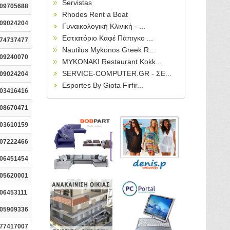
Servistas
09705688
Rhodes Rent a Boat
09024204
Γυναικολογική Κλινική - ...
Εστιατόριο Καφέ Πάπιγκο ...
74737477
Nautilus Mykonos Greek R...
09240070
MYKONAKI Restaurant Kokk...
SERVICE-COMPUTER.GR - ΣΕ...
09024204
Esportes By Giota Firfir...
03416416
08670471
03610159
07222466
06451454
05620001
06453111
05909336
77417007