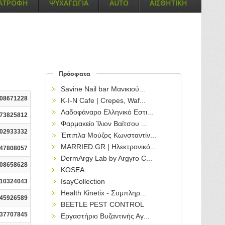
ΙΑΤΡΟΦΗ
ΨΥΧΑΓΩΓΙΑ
AUTO
ΑΙΣΘΗΤΙΚΗ
Πρόσφατα
Savine Nail bar Μανικιού...
08671228
Κ-Ι-Ν Cafe | Crepes, Waf...
Λαδοφάναρο Ελληνικό Εστι...
73825812
Φαρμακείο Ίλιον Βαϊτσου ...
02933332
Έπιπλα Μούζος Κωνσταντίν...
MARRIED.GR | Ηλεκτρονικό...
47808057
DermArgy Lab by Argyro C...
08658628
KOSEA
IsayCollection
10324043
Health Kinetix - Συμπληρ...
45926589
BEETLE PEST CONTROL
37707845
Εργαστήριο Βυζαντινής Αγ...