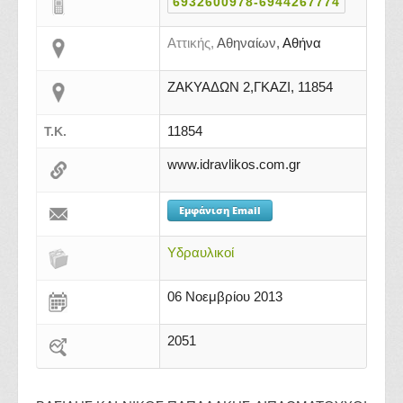
6932600978-6944267774
Αττικής,
Αθηναίων,
Αθήνα
ΖΑΚΥΑΔΩΝ 2,ΓΚΑΖΙ, 11854
11854
Τ.Κ.
www.idravlikos.com.gr
Εμφάνιση Email
Υδραυλικοί
06 Νοεμβρίου 2013
2051