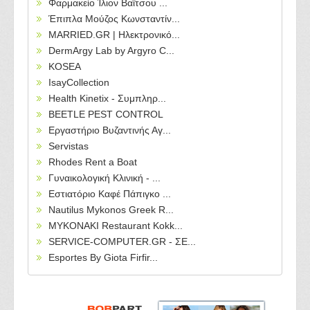
Φαρμακείο Ίλιον Βαϊτσου ...
Έπιπλα Μούζος Κωνσταντίν...
MARRIED.GR | Ηλεκτρονικό...
DermArgy Lab by Argyro C...
KOSEA
IsayCollection
Health Kinetix - Συμπληρ...
BEETLE PEST CONTROL
Εργαστήριο Βυζαντινής Αγ...
Servistas
Rhodes Rent a Boat
Γυναικολογική Κλινική - ...
Εστιατόριο Καφέ Πάπιγκο ...
Nautilus Mykonos Greek R...
MYKONAKI Restaurant Kokk...
SERVICE-COMPUTER.GR - ΣΕ...
Esportes By Giota Firfir...