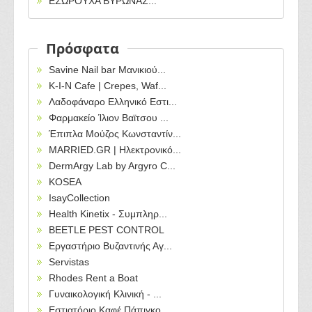
ΕΣΩΡΟΥΧΑ ΒΥΡΩΝΑΣ...
Πρόσφατα
Savine Nail bar Μανικιού...
Κ-Ι-Ν Cafe | Crepes, Waf...
Λαδοφάναρο Ελληνικό Εστι...
Φαρμακείο Ίλιον Βαϊτσου ...
Έπιπλα Μούζος Κωνσταντίν...
MARRIED.GR | Ηλεκτρονικό...
DermArgy Lab by Argyro C...
KOSEA
IsayCollection
Health Kinetix - Συμπληρ...
BEETLE PEST CONTROL
Εργαστήριο Βυζαντινής Αγ...
Servistas
Rhodes Rent a Boat
Γυναικολογική Κλινική - ...
Εστιατόριο Καφέ Πάπιγκο ...