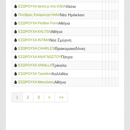
Ιλίσια
ΕΣΩΡΟΥΧΑ denis.p στα ΙΛΙΣΙΑ
Νέο Ηράκλειο
Πυτζάμες Εσώρουχα Hello
Αθήνα
ΕΣΩΡΟΥΧΑ Filothei Form
Αθήνα
ΕΣΩΡΟΥΧΑ KALTSA
Νέα Σμύρνη
ΕΣΩΡΟΥΧΑ INTIMA
Θρακομακεδόνες
ΕΣΩΡΟΥΧΑ CHARLES
Πάτρα
ΕΣΩΡΟΥΧΑ ΑΝΑΓΝΩΣΤΟΥ
Τρίκαλα
ΕΣΩΡΟΥΧΑ VANILLA
Καλλιθέα
ΕΣΩΡΟΥΧΑ Τρασάνη
Αθήνα
ΕΣΩΡΟΥΧΑ Μανούσος
1
2
3
>
>>