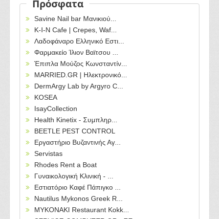
Πρόσφατα
Savine Nail bar Μανικιού...
Κ-Ι-Ν Cafe | Crepes, Waf...
Λαδοφάναρο Ελληνικό Εστι...
Φαρμακείο Ίλιον Βαϊτσου ...
Έπιπλα Μούζος Κωνσταντίν...
MARRIED.GR | Ηλεκτρονικό...
DermArgy Lab by Argyro C...
KOSEA
IsayCollection
Health Kinetix - Συμπληρ...
BEETLE PEST CONTROL
Εργαστήριο Βυζαντινής Αγ...
Servistas
Rhodes Rent a Boat
Γυναικολογική Κλινική - ...
Εστιατόριο Καφέ Πάπιγκο ...
Nautilus Mykonos Greek R...
MYKONAKI Restaurant Kokk...