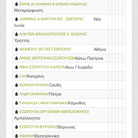
Eshop με γυναικεία & ανδρικά εσώρουχα
Μεταμόρφωση
Νέα
JAMMING & MARTHA ΙΚΕ - ΕΜΠΟΡΙΟ
Ιωνία
ΕΣΩΡΟΥΧΩΝ - ΝΕΑ ΙΩΝΙΑ
ΑΛΚΥΩΝ-ΒΑΚΑΛΟΠΟΥΛΟΣ Χ. ΒΑΣΙΛΗΣ-
Υμηττός
ΠΑΙΔΙΚΑ & ΒΡΕΦΙΚΑ ΕΣΩΡΟΥΧΑ
Αθήνα
WOMEN'S SECRET-ΕΜΠΟΡΙΟ
ΕΣΩΡΟΥΧΩΝ-ΣΟΦΙΑΝΟΥ ΚΩΝΣΤΑΝΤΙΝΑ
Κάτω Πατήσια
ANNIC-ΒΙΟΤΕΧΝΙΑ ΕΣΩΡΟΥΧΩΝ
Άνω Γλυφάδα
ΝΙΚΗ ΕΣΩΡΟΥΧΑ-ΚΑΛΣΟΝ
Κατερίνη
Lord
Ξάνθη
ΙΩΑΝΝΑ ΛΑΧΑΝΑ
Πάτρα
Angel Underwear
Κόρινθος
Εσώρουχα Latest Underwear
ΕΣΩΡΟΥΧΑ ΧΡΥΣΑΝΘΗ ΑΜΠΕΛΟΚΗΠΟΙ
Αμπελόκηποι
Βύρωνας
ΕΣΩΡΟΥΧΑ ΒΥΡΩΝΑΣ
Θεσσαλονίκη
efashion