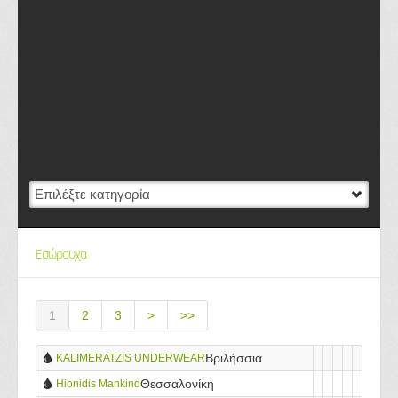
Εσώρουχα
1
2
3
>
>>
Βριλήσσια
KALIMERATZIS UNDERWEAR
Θεσσαλονίκη
Hionidis Mankind