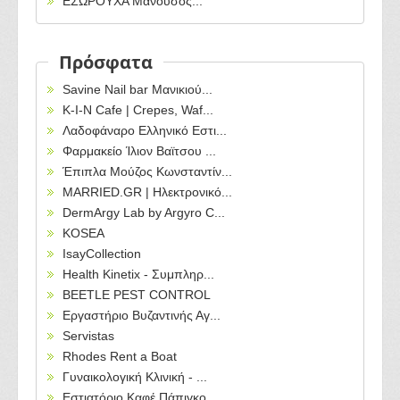
ΕΣΩΡΟΥΧΑ Μανούσος...
Πρόσφατα
Savine Nail bar Μανικιού...
Κ-Ι-Ν Cafe | Crepes, Waf...
Λαδοφάναρο Ελληνικό Εστι...
Φαρμακείο Ίλιον Βαϊτσου ...
Έπιπλα Μούζος Κωνσταντίν...
MARRIED.GR | Ηλεκτρονικό...
DermArgy Lab by Argyro C...
KOSEA
IsayCollection
Health Kinetix - Συμπληρ...
BEETLE PEST CONTROL
Εργαστήριο Βυζαντινής Αγ...
Servistas
Rhodes Rent a Boat
Γυναικολογική Κλινική - ...
Εστιατόριο Καφέ Πάπιγκο ...