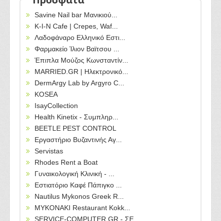
Savine Nail bar Μανικιού...
Κ-Ι-Ν Cafe | Crepes, Waf...
Λαδοφάναρο Ελληνικό Εστι...
Φαρμακείο Ίλιον Βαϊτσου ...
Έπιπλα Μούζος Κωνσταντίν...
MARRIED.GR | Ηλεκτρονικό...
DermArgy Lab by Argyro C...
KOSEA
IsayCollection
Health Kinetix - Συμπληρ...
BEETLE PEST CONTROL
Εργαστήριο Βυζαντινής Αγ...
Servistas
Rhodes Rent a Boat
Γυναικολογική Κλινική - ...
Εστιατόριο Καφέ Πάπιγκο ...
Nautilus Mykonos Greek R...
MYKONAKI Restaurant Kokk...
SERVICE-COMPUTER.GR - ΣΕ...