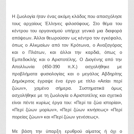
Η ζωολογία ήταν ένας ακόμη κλάδος που απασχόλησε
τους αρχαίους Έλληνες φιλοσόφους. Στο θέμα του
κέντρου του οργανισμού υπήρχε γενικά μια διαφορά
απόψεων. Άλλοι θεωρούσαν ως κέντρο τον εγκέφαλο,
όπως ο Αλκμαίων από τον Κρότωνα, ο Αναξαγόρας
και ο Πλάτων, και άλλοι την καρδιά, όπως ο
Εμπεδοκλής και ο Αριστοτέλης. Ο Διογένης από την
Απολλωνία (450-390 π.Χ.) ασχολήθηκε με
προβλήματα φυσιολογίας και ο μεγάλος Αβδηρίτης
Δημόκριτος έγραψε ένα έργο με τίτλο «Αιτίαι περί
ζώων», χαμένο σήμερα. Συστηματικά όμως
ασχολήθηκε με τη ζωολογία ο Αριστοτέλης και σχετικά
είναι πέντε κυρίως έργα του: «Περί τα ζώα ιστορίαι»,
«Περί ζώων μορίων», «Περί ζώων κινήσεως» «Περί
πορείας ζώων» και «Περί ζώων γενέσεως».
Με βάση την ύπαρξη ερυθρού αίματος ή όχι ο