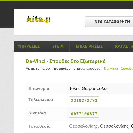
ΝΕΑ ΚΑΤΑΧΩΡΗΣΗ
ΥΠΗΡΕΣΙΕΣ
ΥΓΕΙΑ
ΕΠΙΧΕΙΡΗΣΕΙΣ
ΚΑΤΑΣΤ
Da-Vinci - Σπουδές Στο Εξωτερικό
Αρχικη
/
Τέχνες | Εκπαίδευση
/
Ξένες γλώσσες
/
Da-Vinci - Σπουδέ
Τόλης Θωμόπουλος
Επωνυμία
Τηλέφωνο/α
2310272793
Κινητό/α
6977190877
Θεσσαλονίκης,
Θεσσαλονίκης,
Θ
Τοποθεσία