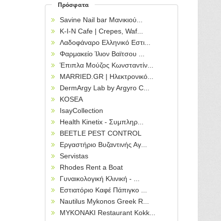
Πρόσφατα
Savine Nail bar Μανικιού...
Κ-Ι-Ν Cafe | Crepes, Waf...
Λαδοφάναρο Ελληνικό Εστι...
Φαρμακείο Ίλιον Βαϊτσου ...
Έπιπλα Μούζος Κωνσταντίν...
MARRIED.GR | Ηλεκτρονικό...
DermArgy Lab by Argyro C...
KOSEA
IsayCollection
Health Kinetix - Συμπληρ...
BEETLE PEST CONTROL
Εργαστήριο Βυζαντινής Αγ...
Servistas
Rhodes Rent a Boat
Γυναικολογική Κλινική - ...
Εστιατόριο Καφέ Πάπιγκο ...
Nautilus Mykonos Greek R...
MYKONAKI Restaurant Kokk...