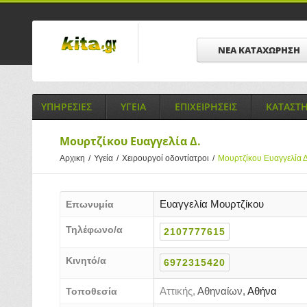
ΝΕΑ ΚΑΤΑΧΩΡΗΣΗ
ΥΠΗΡΕΣΙΕΣ
ΥΓΕΙΑ
ΕΠΙΧΕΙΡΗΣΕΙΣ
ΚΑΤΑΣΤ
Μουρτζίκου Ευαγγελία Δ.
Αρχικη
/
Υγεία
/
Χειρουργοί οδοντίατροι
/
Μουρτζίκου Ευαγγελία Δ
Ευαγγελία Μουρτζίκου
Επωνυμία
Τηλέφωνο/α
2107777615
Κινητό/α
6972315420
Αττικής,
Αθηναίων,
Αθήνα
Τοποθεσία