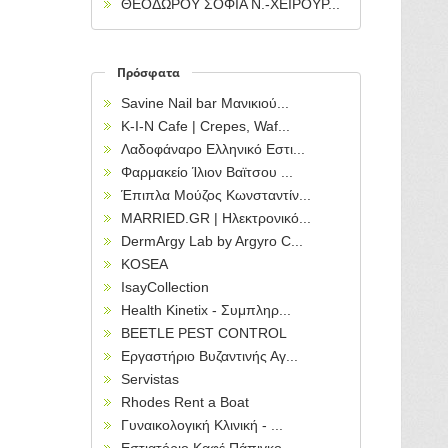
ΘΕΟΔΩΡΟΥ ΣΟΦΙΑ Ν.-ΧΕΙΡΟΥΡ...
Πρόσφατα
Savine Nail bar Μανικιού...
Κ-Ι-Ν Cafe | Crepes, Waf...
Λαδοφάναρο Ελληνικό Εστι...
Φαρμακείο Ίλιον Βαϊτσου ...
Έπιπλα Μούζος Κωνσταντίν...
MARRIED.GR | Ηλεκτρονικό...
DermArgy Lab by Argyro C...
KOSEA
IsayCollection
Health Kinetix - Συμπληρ...
BEETLE PEST CONTROL
Εργαστήριο Βυζαντινής Αγ...
Servistas
Rhodes Rent a Boat
Γυναικολογική Κλινική - ...