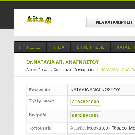
ΝΕΑ ΚΑΤΑΧΩΡΗΣΗ
ΥΠΗΡΕΣΙΕΣ
ΥΓΕΙΑ
ΕΠΙΧΕΙΡΗΣΕΙΣ
ΚΑΤΑΣΤ
Dr.ΝΑΤΑΛΙΑ ΑΠ. ΑΝΑΓΝΩΣΤΟΥ
Αρχικη
/
Υγεία
/
Χειρουργοί οδοντίατροι
/
Dr.ΝΑΤΑΛΙΑ ΑΠ. ΑΝΑΓ
ΝΑΤΑΛΙΑ ΑΝΑΓΝΩΣΤΟΥ
Επωνυμία
Τηλέφωνο/α
2104820800
Κινητό/α
6945998291
Αττικής,
Μοσχάτου - Ταύρου,
Μο
Τοποθεσία