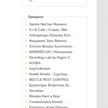
Ο...
Πρόσφατα
Savine Nail bar Μανικιού...
Κ-Ι-Ν Cafe | Crepes, Waf...
Λαδοφάναρο Ελληνικό Εστι...
Φαρμακείο Ίλιον Βαϊτσου ...
Έπιπλα Μούζος Κωνσταντίν...
MARRIED.GR | Ηλεκτρονικό...
DermArgy Lab by Argyro C...
KOSEA
IsayCollection
Health Kinetix - Συμπληρ...
BEETLE PEST CONTROL
Εργαστήριο Βυζαντινής Αγ...
Servistas
Rhodes Rent a Boat
Γυναικολογική Κλινική - ...
Εστιατόριο Καφέ Πάπιγκο ...