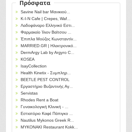
Πρόσφατα
Savine Nail bar Μανικιού...
Κ-Ι-Ν Cafe | Crepes, Waf...
Λαδοφάναρο Ελληνικό Εστι...
Φαρμακείο Ίλιον Βαϊτσου ...
Έπιπλα Μούζος Κωνσταντίν...
MARRIED.GR | Ηλεκτρονικό...
DermArgy Lab by Argyro C...
KOSEA
IsayCollection
Health Kinetix - Συμπληρ...
BEETLE PEST CONTROL
Εργαστήριο Βυζαντινής Αγ...
Servistas
Rhodes Rent a Boat
Γυναικολογική Κλινική - ...
Εστιατόριο Καφέ Πάπιγκο ...
Nautilus Mykonos Greek R...
MYKONAKI Restaurant Kokk...