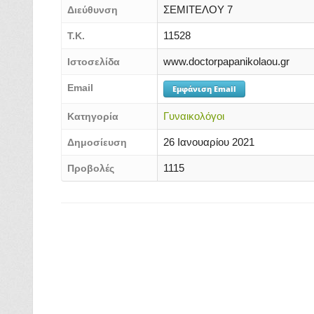
ΣΕΜΙΤΕΛΟΥ 7
Διεύθυνση
11528
Τ.Κ.
www.doctorpapanikolaou.gr
Ιστοσελίδα
Email
Εμφάνιση Email
Γυναικολόγοι
Κατηγορία
26 Ιανουαρίου 2021
Δημοσίευση
1115
Προβολές