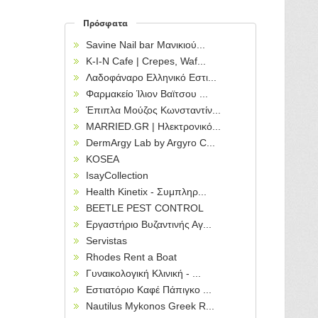
Πρόσφατα
Savine Nail bar Μανικιού...
Κ-Ι-Ν Cafe | Crepes, Waf...
Λαδοφάναρο Ελληνικό Εστι...
Φαρμακείο Ίλιον Βαϊτσου ...
Έπιπλα Μούζος Κωνσταντίν...
MARRIED.GR | Ηλεκτρονικό...
DermArgy Lab by Argyro C...
KOSEA
IsayCollection
Health Kinetix - Συμπληρ...
BEETLE PEST CONTROL
Εργαστήριο Βυζαντινής Αγ...
Servistas
Rhodes Rent a Boat
Γυναικολογική Κλινική - ...
Εστιατόριο Καφέ Πάπιγκο ...
Nautilus Mykonos Greek R...