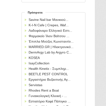
Πρόσφατα
Savine Nail bar Μανικιού...
Κ-Ι-Ν Cafe | Crepes, Waf...
Λαδοφάναρο Ελληνικό Εστι...
Φαρμακείο Ίλιον Βαϊτσου ...
Έπιπλα Μούζος Κωνσταντίν...
MARRIED.GR | Ηλεκτρονικό...
DermArgy Lab by Argyro C...
KOSEA
IsayCollection
Health Kinetix - Συμπληρ...
BEETLE PEST CONTROL
Εργαστήριο Βυζαντινής Αγ...
Servistas
Rhodes Rent a Boat
Γυναικολογική Κλινική - ...
Εστιατόριο Καφέ Πάπιγκο ...