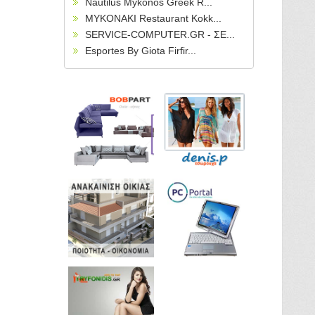
Nautilus Mykonos Greek R...
MYKONAKI Restaurant Kokk...
SERVICE-COMPUTER.GR - ΣΕ...
Esportes By Giota Firfir...