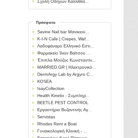
Σχολή Οδηγών Καλλιθέα...
Πρόσφατα
Savine Nail bar Μανικιού...
Κ-Ι-Ν Cafe | Crepes, Waf...
Λαδοφάναρο Ελληνικό Εστι...
Φαρμακείο Ίλιον Βαϊτσου ...
Έπιπλα Μούζος Κωνσταντίν...
MARRIED.GR | Ηλεκτρονικό...
DermArgy Lab by Argyro C...
KOSEA
IsayCollection
Health Kinetix - Συμπληρ...
BEETLE PEST CONTROL
Εργαστήριο Βυζαντινής Αγ...
Servistas
Rhodes Rent a Boat
Γυναικολογική Κλινική - ...