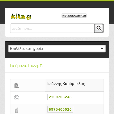
ΝΕΑ ΚΑΤΑΧΩΡΗΣΗ
Καράμπελας Ιωάννης Π.
Ιωάννης Καράμπελας
2109703243
6975400020