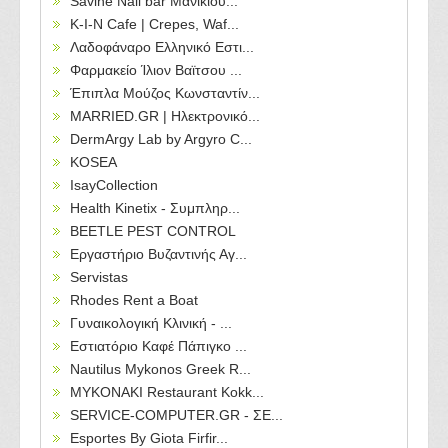
Savine Nail bar Μανικιού...
Κ-Ι-Ν Cafe | Crepes, Waf...
Λαδοφάναρο Ελληνικό Εστι...
Φαρμακείο Ίλιον Βαϊτσου ...
Έπιπλα Μούζος Κωνσταντίν...
MARRIED.GR | Ηλεκτρονικό...
DermArgy Lab by Argyro C...
KOSEA
IsayCollection
Health Kinetix - Συμπληρ...
BEETLE PEST CONTROL
Εργαστήριο Βυζαντινής Αγ...
Servistas
Rhodes Rent a Boat
Γυναικολογική Κλινική - ...
Εστιατόριο Καφέ Πάπιγκο ...
Nautilus Mykonos Greek R...
MYKONAKI Restaurant Kokk...
SERVICE-COMPUTER.GR - ΣΕ...
Esportes By Giota Firfir...