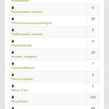
Κτηνιατρεία
5
Κτηνιατρικές κλινικές
18
Οδοντοτεχνικά εργαστήρια
2
Παθολογικές κλινικές
4
Ρεφλεξολογία
10
Ιατρικές εταιρείες
7
Ομοιοπαθητική
4
Οίκοι ευγηρίας
1
Φενγκ Σουι
132
Ψυχολόγοι
49