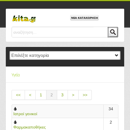
ΝΕΑ ΚΑΤΑΧΩΡΗΣΗ
Υγεία
<<
<
1
2
3
>
>>
34
Ιατροί γενικοί
2
Φαρμακαποθήκες