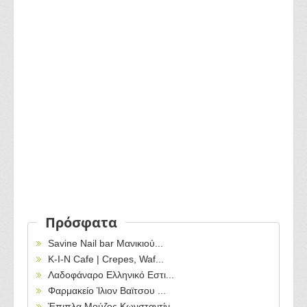
Πρόσφατα
Savine Nail bar Μανικιού...
Κ-Ι-Ν Cafe | Crepes, Waf...
Λαδοφάναρο Ελληνικό Εστι...
Φαρμακείο Ίλιον Βαϊτσου ...
Έπιπλα Μούζος Κωνσταντίν...