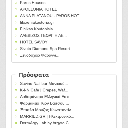
Faros Houses
APOLLONIA HOTEL
ANNA PLATANOU - PAROS HOT...
filoxeniakastoria.gr
Finikas Koufonisia
ΑΛΕΒΙΖΟΣ ΓΕΩΡΓ Η ΑΕ...
HOTEL SAVOY
Sivota Diamond Spa Resort
Ξενοδοχειο Φαραγγι...
Πρόσφατα
Savine Nail bar Μανικιού...
Κ-Ι-Ν Cafe | Crepes, Waf...
Λαδοφάναρο Ελληνικό Εστι...
Φαρμακείο Ίλιον Βαϊτσου ...
Έπιπλα Μούζος Κωνσταντίν...
MARRIED.GR | Ηλεκτρονικό...
DermArgy Lab by Argyro C...