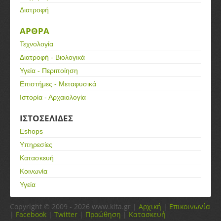
Διατροφή
ΑΡΘΡΑ
Τεχνολογία
Διατροφή - Βιολογικά
Υγεία - Περιποίηση
Επιστήμες - Μεταφυσικά
Ιστορία - Αρχαιολογία
ΙΣΤΟΣΕΛΙΔΕΣ
Eshops
Υπηρεσίες
Κατασκευή
Κοινωνία
Υγεία
Copyright © 2009 - 2026 www.kita.gr |
Αρχική
|
Επικοινωνία
|
Facebook
|
Twitter
|
Προώθηση
|
Κατασκευή