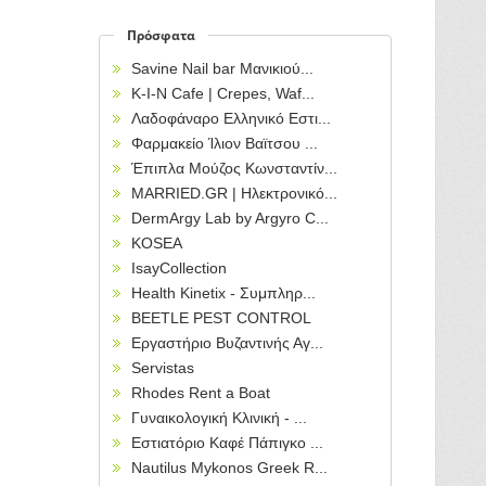
Πρόσφατα
Savine Nail bar Μανικιού...
Κ-Ι-Ν Cafe | Crepes, Waf...
Λαδοφάναρο Ελληνικό Εστι...
Φαρμακείο Ίλιον Βαϊτσου ...
Έπιπλα Μούζος Κωνσταντίν...
MARRIED.GR | Ηλεκτρονικό...
DermArgy Lab by Argyro C...
KOSEA
IsayCollection
Health Kinetix - Συμπληρ...
BEETLE PEST CONTROL
Εργαστήριο Βυζαντινής Αγ...
Servistas
Rhodes Rent a Boat
Γυναικολογική Κλινική - ...
Εστιατόριο Καφέ Πάπιγκο ...
Nautilus Mykonos Greek R...