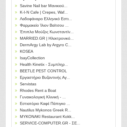
Savine Nail bar Μανικιού...
Κ-Ι-Ν Cafe | Crepes, Waf...
Λαδοφάναρο Ελληνικό Εστι...
Φαρμακείο Ίλιον Βαϊτσου ...
Έπιπλα Μούζος Κωνσταντίν...
MARRIED.GR | Ηλεκτρονικό...
DermArgy Lab by Argyro C...
KOSEA
IsayCollection
Health Kinetix - Συμπληρ...
BEETLE PEST CONTROL
Εργαστήριο Βυζαντινής Αγ...
Servistas
Rhodes Rent a Boat
Γυναικολογική Κλινική - ...
Εστιατόριο Καφέ Πάπιγκο ...
Nautilus Mykonos Greek R...
MYKONAKI Restaurant Kokk...
SERVICE-COMPUTER.GR - ΣΕ...