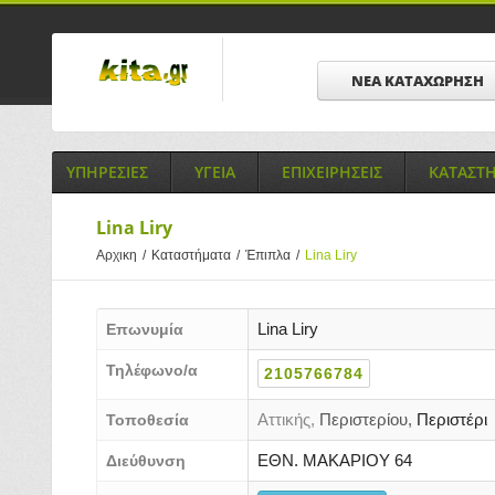
ΝΕΑ ΚΑΤΑΧΩΡΗΣΗ
ΥΠΗΡΕΣΙΕΣ
ΥΓΕΙΑ
ΕΠΙΧΕΙΡΗΣΕΙΣ
ΚΑΤΑΣΤ
Lina Liry
Αρχικη
/
Καταστήματα
/
Έπιπλα
/
Lina Liry
Lina Liry
Επωνυμία
Τηλέφωνο/α
2105766784
Αττικής,
Περιστερίου,
Περιστέρι
Τοποθεσία
ΕΘΝ. ΜΑΚΑΡΙΟΥ 64
Διεύθυνση