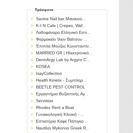
Πρόσφατα
Savine Nail bar Μανικιού...
Κ-Ι-Ν Cafe | Crepes, Waf...
Λαδοφάναρο Ελληνικό Εστι...
Φαρμακείο Ίλιον Βαϊτσου ...
Έπιπλα Μούζος Κωνσταντίν...
MARRIED.GR | Ηλεκτρονικό...
DermArgy Lab by Argyro C...
KOSEA
IsayCollection
Health Kinetix - Συμπληρ...
BEETLE PEST CONTROL
Εργαστήριο Βυζαντινής Αγ...
Servistas
Rhodes Rent a Boat
Γυναικολογική Κλινική - ...
Εστιατόριο Καφέ Πάπιγκο ...
Nautilus Mykonos Greek R...