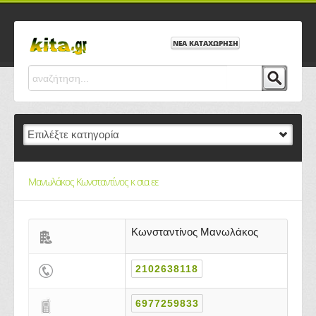
ΝΕΑ ΚΑΤΑΧΩΡΗΣΗ
Μανωλάκος Κωνσταντίνος κ σια εε
Κωνσταντίνος Μανωλάκος
2102638118
6977259833