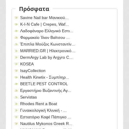
Πρόσφατα
Savine Nail bar Μανικιού...
Κ-Ι-Ν Cafe | Crepes, Waf...
Λαδοφάναρο Ελληνικό Εστι...
Φαρμακείο Ίλιον Βαϊτσου ...
Έπιπλα Μούζος Κωνσταντίν...
MARRIED.GR | Ηλεκτρονικό...
DermArgy Lab by Argyro C...
KOSEA
IsayCollection
Health Kinetix - Συμπληρ...
BEETLE PEST CONTROL
Εργαστήριο Βυζαντινής Αγ...
Servistas
Rhodes Rent a Boat
Γυναικολογική Κλινική - ...
Εστιατόριο Καφέ Πάπιγκο ...
Nautilus Mykonos Greek R...