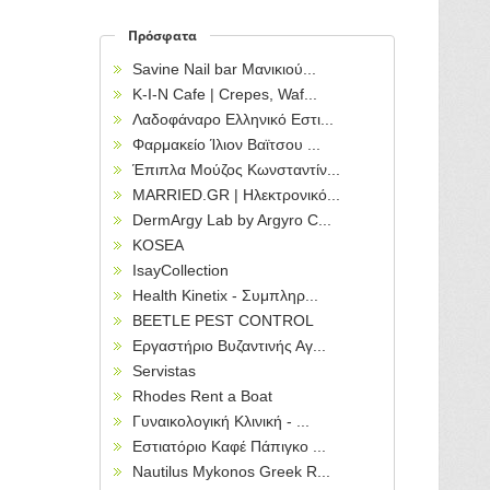
Πρόσφατα
Savine Nail bar Μανικιού...
Κ-Ι-Ν Cafe | Crepes, Waf...
Λαδοφάναρο Ελληνικό Εστι...
Φαρμακείο Ίλιον Βαϊτσου ...
Έπιπλα Μούζος Κωνσταντίν...
MARRIED.GR | Ηλεκτρονικό...
DermArgy Lab by Argyro C...
KOSEA
IsayCollection
Health Kinetix - Συμπληρ...
BEETLE PEST CONTROL
Εργαστήριο Βυζαντινής Αγ...
Servistas
Rhodes Rent a Boat
Γυναικολογική Κλινική - ...
Εστιατόριο Καφέ Πάπιγκο ...
Nautilus Mykonos Greek R...