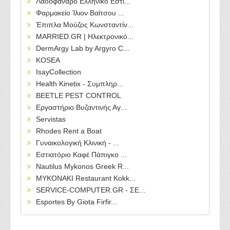
Λαδοφάναρο Ελληνικό Εστι...
Φαρμακείο Ίλιον Βαϊτσου ...
Έπιπλα Μούζος Κωνσταντίν...
MARRIED.GR | Ηλεκτρονικό...
DermArgy Lab by Argyro C...
KOSEA
IsayCollection
Health Kinetix - Συμπληρ...
BEETLE PEST CONTROL
Εργαστήριο Βυζαντινής Αγ...
Servistas
Rhodes Rent a Boat
Γυναικολογική Κλινική - ...
Εστιατόριο Καφέ Πάπιγκο ...
Nautilus Mykonos Greek R...
MYKONAKI Restaurant Kokk...
SERVICE-COMPUTER.GR - ΣΕ...
Esportes By Giota Firfir...