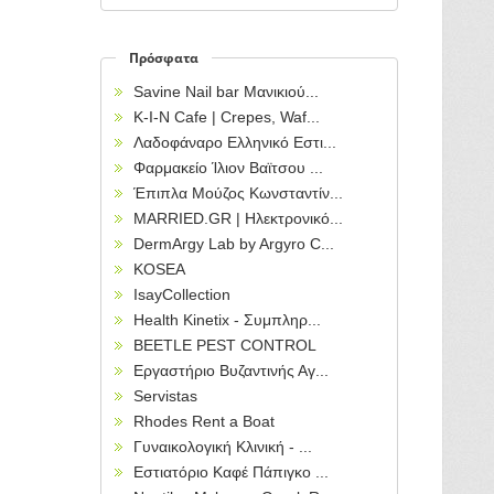
Πρόσφατα
Savine Nail bar Μανικιού...
Κ-Ι-Ν Cafe | Crepes, Waf...
Λαδοφάναρο Ελληνικό Εστι...
Φαρμακείο Ίλιον Βαϊτσου ...
Έπιπλα Μούζος Κωνσταντίν...
MARRIED.GR | Ηλεκτρονικό...
DermArgy Lab by Argyro C...
KOSEA
IsayCollection
Health Kinetix - Συμπληρ...
BEETLE PEST CONTROL
Εργαστήριο Βυζαντινής Αγ...
Servistas
Rhodes Rent a Boat
Γυναικολογική Κλινική - ...
Εστιατόριο Καφέ Πάπιγκο ...