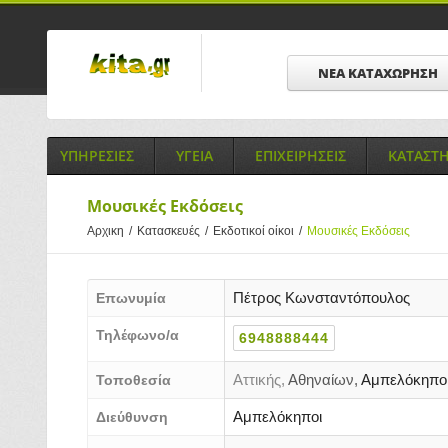
ΝΕΑ ΚΑΤΑΧΩΡΗΣΗ
ΥΠΗΡΕΣΙΕΣ
ΥΓΕΙΑ
ΕΠΙΧΕΙΡΗΣΕΙΣ
ΚΑΤΑΣΤ
Μουσικές Εκδόσεις
Αρχικη
/
Κατασκευές
/
Εκδοτικοί οίκοι
/
Μουσικές Εκδόσεις
Πέτρος Κωνσταντόπουλος
Επωνυμία
Τηλέφωνο/α
6948888444
Αττικής,
Αθηναίων,
Αμπελόκηπο
Τοποθεσία
Αμπελόκηποι
Διεύθυνση