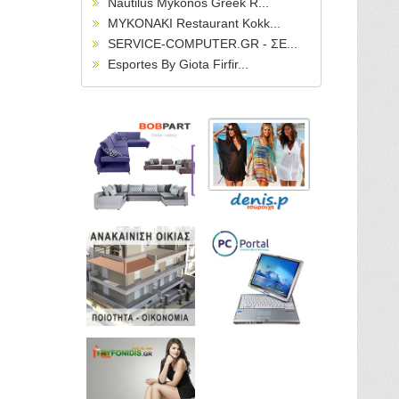
Nautilus Mykonos Greek R...
MYKONAKI Restaurant Kokk...
SERVICE-COMPUTER.GR - ΣΕ...
Esportes By Giota Firfir...