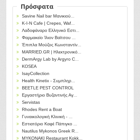
Πρόσφατα
Savine Nail bar Μανικιού...
Κ-Ι-Ν Cafe | Crepes, Waf...
Λαδοφάναρο Ελληνικό Εστι...
Φαρμακείο Ίλιον Βαϊτσου ...
Έπιπλα Μούζος Κωνσταντίν...
MARRIED.GR | Ηλεκτρονικό...
DermArgy Lab by Argyro C...
KOSEA
IsayCollection
Health Kinetix - Συμπληρ...
BEETLE PEST CONTROL
Εργαστήριο Βυζαντινής Αγ...
Servistas
Rhodes Rent a Boat
Γυναικολογική Κλινική - ...
Εστιατόριο Καφέ Πάπιγκο ...
Nautilus Mykonos Greek R...
MYKONAKI Restaurant Kokk...