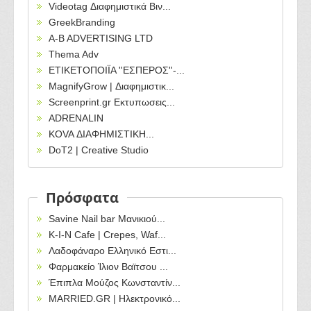
Videotag Διαφημιστικά Βιν...
GreekBranding
A-B ADVERTISING LTD
Thema Adv
ΕΤΙΚΕΤΟΠΟΙΪΑ ''ΕΣΠΕΡΟΣ''-...
MagnifyGrow | Διαφημιστικ...
Screenprint.gr Εκτυπωσεις...
ADRENALIN
KOVA ΔΙΑΦΗΜΙΣΤΙΚΗ...
DoT2 | Creative Studio
Πρόσφατα
Savine Nail bar Μανικιού...
Κ-Ι-Ν Cafe | Crepes, Waf...
Λαδοφάναρο Ελληνικό Εστι...
Φαρμακείο Ίλιον Βαϊτσου ...
Έπιπλα Μούζος Κωνσταντίν...
MARRIED.GR | Ηλεκτρονικό...