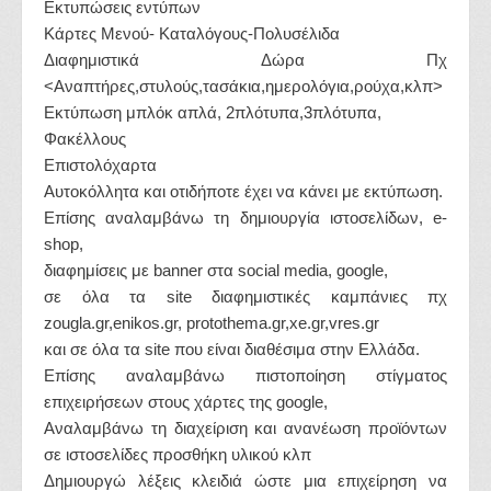
Εκτυπώσεις εντύπων
Κάρτες Μενού- Καταλόγους-Πολυσέλιδα
Διαφημιστικά Δώρα Πχ
<Αναπτήρες,στυλούς,τασάκια,ημερολόγια,ρούχα,κλπ>
Εκτύπωση μπλόκ απλά, 2πλότυπα,3πλότυπα,
Φακέλλους
Επιστολόχαρτα
Αυτοκόλλητα και οτιδήποτε έχει να κάνει με εκτύπωση.
Επίσης αναλαμβάνω τη δημιουργία ιστοσελίδων, e-
shop,
διαφημίσεις με banner στα social media, google,
σε όλα τα site διαφημιστικές καμπάνιες πχ
zougla.gr,enikos.gr, protothema.gr,xe.gr,vres.gr
και σε όλα τα site που είναι διαθέσιμα στην Ελλάδα.
Επίσης αναλαμβάνω πιστοποίηση στίγματος
επιχειρήσεων στους χάρτες της google,
Αναλαμβάνω τη διαχείριση και ανανέωση προϊόντων
σε ιστοσελίδες προσθήκη υλικού κλπ
Δημιουργώ λέξεις κλειδιά ώστε μια επιχείρηση να