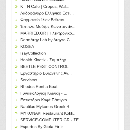
Κ-Ι-Ν Cafe | Crepes, Waf...
Λαδοφάναρο Ελληνικό Εστι...
Φαρμακείο Ίλιον Βαϊτσου ...
Έπιπλα Μούζος Κωνσταντίν...
MARRIED.GR | Ηλεκτρονικό...
DermArgy Lab by Argyro C...
KOSEA
IsayCollection
Health Kinetix - Συμπληρ...
BEETLE PEST CONTROL
Εργαστήριο Βυζαντινής Αγ...
Servistas
Rhodes Rent a Boat
Γυναικολογική Κλινική - ...
Εστιατόριο Καφέ Πάπιγκο ...
Nautilus Mykonos Greek R...
MYKONAKI Restaurant Kokk...
SERVICE-COMPUTER.GR - ΣΕ...
Esportes By Giota Firfir...